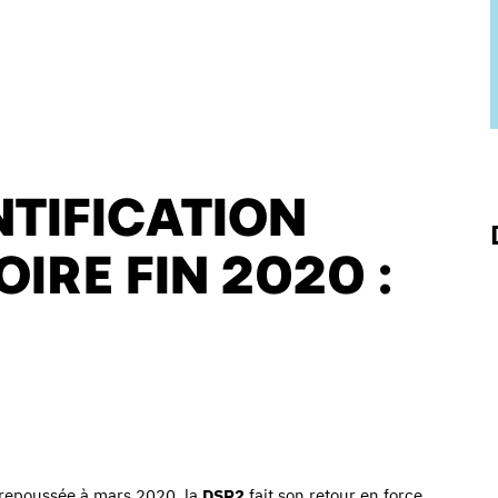
NTIFICATION
IRE FIN 2020 :
 repoussée à mars 2020, la
DSP2
fait son retour en force