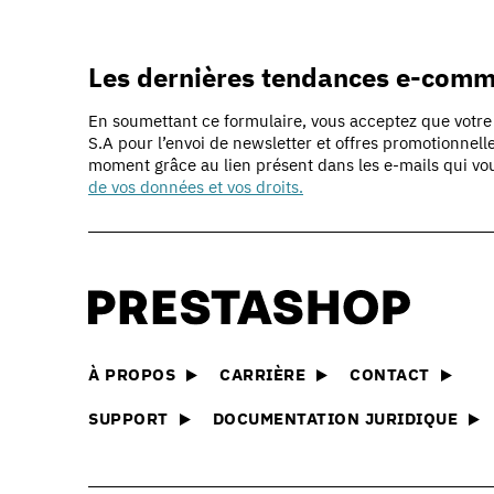
Les dernières tendances e-com
En soumettant ce formulaire, vous acceptez que votre 
S.A pour l’envoi de newsletter et offres promotionnel
moment grâce au lien présent dans les e-mails qui vo
de vos données et vos droits.
Découvrir PrestaShop
La technologie derrière le su
e-commerce
PrestaSho
Explorez l
Nos offres
modules e
Comparez et choisissez l’off
À PROPOS
CARRIÈRE
CONTACT
à votre entreprise
Les essen
Trouvez to
SUPPORT
DOCUMENTATION JURIDIQUE
Créer une boutique en ligne
dont vous 
Découvrez toutes les façons 
ligne
ligne avec PrestaShop
Solutions 