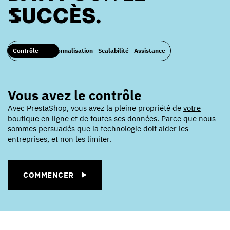
SUCCÈS.
Contrôle
Personnalisation
Scalabilité
Assistance
Vous avez le contrôle
Avec PrestaShop, vous avez la pleine propriété de
votre
boutique en ligne
et de toutes ses données. Parce que nous
sommes persuadés que la technologie doit aider les
entreprises, et non les limiter.
COMMENCER
COMMENCER
COMMENCER
COMMENCER