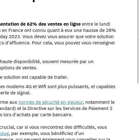
entation de 62% des ventes en ligne
entre le lundi
s en France ont connu quant à eux une hausse de 28%
riday 2023
.
Vous devez vous assurer que votre solution
cs d'affluence. Pour cela, vous pouvez vous renseigner
 haute disponibilité, souvent mesurée par un
uptions de ventes.
e solution est capable de traiter.
 les modems 4G et Wifi sont plus puissants, et capables
erte de signal.
forme aux
normes de sécurité en vigueur
, notamment le
ndard) et la Directive sur les Services de Paiement 2
s lors d'achats par carte bancaire.
rucial, car si vous rencontrez des difficultés, vous
plug
, par exemple, vous bénéficiez d'un
rce, qui peuvent également vous conseiller sur la