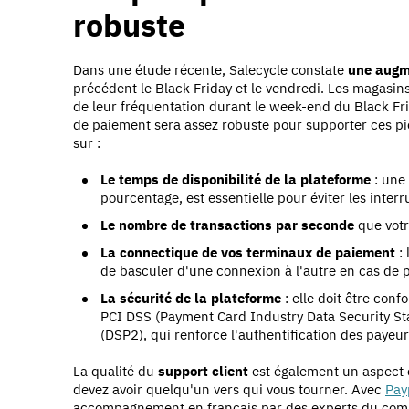
robuste
Dans une étude récente, Salecycle constate
une augm
précédent le Black Friday et le vendredi
. Les magasin
de leur fréquentation durant le week-end du Black F
de paiement sera assez robuste pour supporter ces pi
sur :
Le temps de disponibilité de la plateforme
: une
pourcentage, est essentielle pour éviter les interr
Le nombre de transactions par seconde
que votr
La connectique de vos terminaux de paiement
:
de basculer d'une connexion à l'autre en cas de p
La sécurité de la plateforme
: elle doit être con
PCI DSS (Payment Card Industry Data Security Sta
(DSP2), qui renforce l'authentification des payeur
La qualité du
support client
est également un aspect c
devez avoir quelqu'un vers qui vous tourner. Avec
Pay
accompagnement en français par des experts du comme