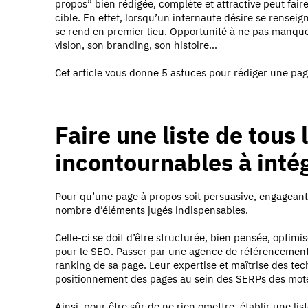
propos” bien rédigée, complète et attractive peut faire
cible. En effet, lorsqu’un internaute désire se rensei
se rend en premier lieu. Opportunité à ne pas manque
vision, son branding, son histoire…
Cet article vous donne 5 astuces pour rédiger une page
Faire une liste de tous
incontournables à intég
Pour qu’une page à propos soit persuasive, engageante 
nombre d’éléments jugés indispensables.
Celle-ci se doit d’être structurée, bien pensée, optim
pour le SEO. Passer par une agence de référencement 
ranking de sa page. Leur expertise et maîtrise des t
positionnement des pages au sein des SERPs des mote
Ainsi, pour être sûr de ne rien omettre, établir une lis