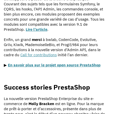
Couvrant des sujets tels que les formulaires Symfony, le
CQRS, les hooks, l’API Admin, les commandes console, et
bien plus encore, ces modules proposent des exemples
concrets pour une grande variété de cas d’usage. Tous les
modules sont compatibles avec la version 9.1 de
PrestaShop.
Lire l’article
.
Enfin, un grand
merci
à bwlab, CodenCode, Evolutive,
Griiv, Kiwik, MademoiselleBio, et Progi1984 pour leurs
contributions à la nouvelle version d’Admin API, dans le
cadre du
Call for contributions
initié l’an dernier.
▶
En savoir plus sur le projet open source PrestaShop
Success stories PrestaShop
La nouvelle version PrestaShop Enterprise du site e-
commerce de
Molly Bracken
est en ligne. Pour la marque
de prêt-à-porter et d’accessoires, présente dans plus de
trente pays, c’est le début d’un nouveau chapitre : faire de