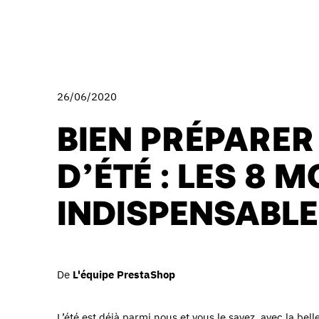
26/06/2020
BIEN PRÉPARER
D’ÉTÉ : LES 8 
INDISPENSABL
De
L'équipe PrestaShop
L’été est déjà parmi nous et vous le savez, avec la bell