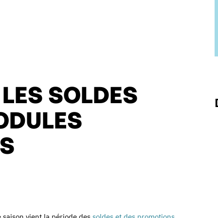
 LES SOLDES
MODULES
ES
e saison vient la période des
soldes et des promotions