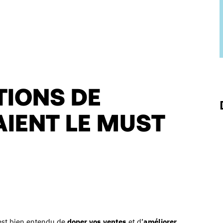
NTIONS DE
IENT LE MUST
 est bien entendu de
doper vos ventes
et d’
améliorer