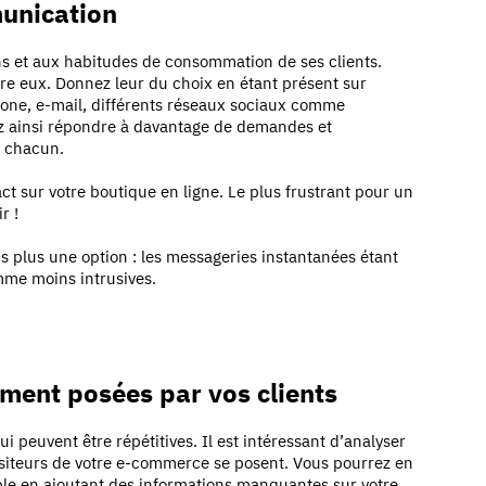
munication
ns et aux habitudes de consommation de ses clients.
e eux. Donnez leur du choix en étant présent sur
hone, e-mail, différents réseaux sociaux comme
z ainsi répondre à davantage de demandes et
e chacun.
ct sur votre boutique en ligne. Le plus frustrant pour un
ir !
s plus une option : les messageries instantanées étant
omme moins intrusives.
mment posées par vos clients
 peuvent être répétitives. Il est intéressant d’analyser
isiteurs de votre e-commerce se posent. Vous pourrez en
mple en ajoutant des informations manquantes sur votre